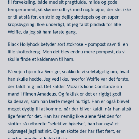
til forveksling, både med sit pragtfulde, milde og gode
temperament, sit skønne udtryk med nogle øjne, der slet ikke
er til at stå for, en strid og dejlig skottepels og en super
kropsbygning. Ikke underligt, at jeg faldt pladask for lille
Wolfie, da jeg så ham første gang.
Black Hollyhock betyder sort stokrose – pompøst navn til en
lille skottedreng. Men det blev endnu mere pompøst, da vi
skulle finde et kaldenavn til ham.
På vejen hjem fra Sverige, snakkede vi selvfølgelig om, hvad
han skulle hedde. Jeg ved ikke, hvorfor Wolfie var det første,
der faldt mig ind. Det kalder Mozarts kone Constanze sin
mand i filmen Amadeus. Og faktisk er det er rigtigt godt
kaldenavn, som han lærte meget hurtigt. Han er også blevet
meget dygtig til at komme, når der bliver kaldt, når han altså
lige føler for det. Han har nemlig ikke alene fået den for
skotter så udbredte ”selektive hørelse”, han har også et
udpræget jagtinstinkt. Og en skotte der har fået fært, er