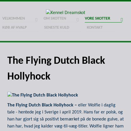
VELKOMMEN
OM SKOTTEN
VORE SKOTTER
KØB AF HVALP
SENESTE KULD
KONTAKT
The Flying Dutch Black
Hollyhock
The Flying Dutch Black Hollyhock –
eller Wolfie i daglig
tale - hentede jeg i Sverige i april 2019. Hans far er polsk, og
han har gjort sig så positivt bemærket på de bonede gulve, at
han har, hvad jeg kalder væg-til-væg-titler. Wolfie ligner ham