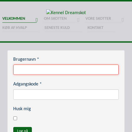
VELKOMMEN
OM SKOTTEN
VORE SKOTTER
KØB AF HVALP
SENESTE KULD
KONTAKT
Brugernavn
*
Adgangskode
*
Husk mig
Log på